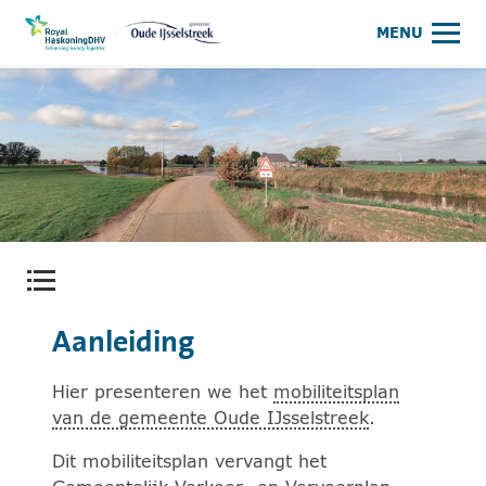
Meer op www.royalhaskoningdhv.n
gemeente Oude IJsselstreek
MENU
Contentmenu openen.
Aanleiding
Hier presenteren we het
mobiliteitsplan
van de gemeente Oude IJsselstreek
.
Dit mobiliteitsplan vervangt het