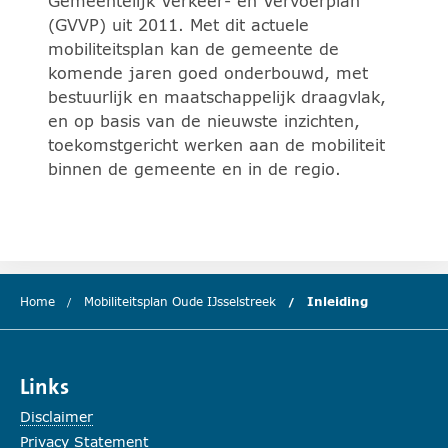
Gemeentelijk Verkeer- en Vervoerplan
(GVVP) uit 2011. Met dit actuele
mobiliteitsplan kan de gemeente de
komende jaren goed onderbouwd, met
bestuurlijk en maatschappelijk draagvlak,
en op basis van de nieuwste inzichten,
toekomstgericht werken aan de mobiliteit
binnen de gemeente en in de regio.
Home
Mobiliteitsplan Oude IJsselstreek
Inleiding
(huidige ho
Links
Disclaimer
Privacy Statement